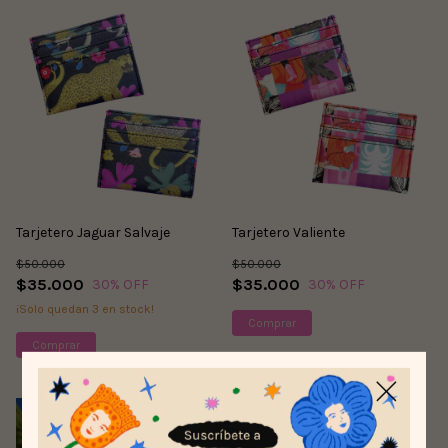
Tarjetero Jaguar Salvaje
Tarjetero Valiente
$50.000
$50.000
$35.000
$35.000
30
% OFF
30
% OFF
¡Solo quedan
3
en stock!
1
/
2