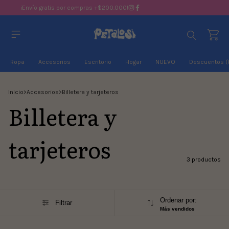
¡Envío gratis por compras +$200.000!
Ropa
Accesorios
Escritorio
Hogar
NUEVO
Descuentos (
Inicio
>
Accesorios
>
Billetera y tarjeteros
Billetera y
tarjeteros
3 productos
Ordenar por:
Filtrar
Más vendidos