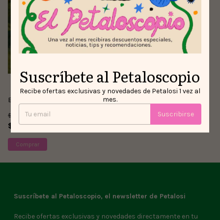
Suscríbete al Petaloscopio
(1)
Recibe ofertas exclusivas y novedades de Petalosi 1 vez al
mes.
Billetera Jaguar Salvaje
Suscribirse
$65.000
$45.000
31
% OFF
Suscríbete al Petaloscopio, el newsletter de Petalosi
Recibe ofertas exclusivas y novedades directamente en tu