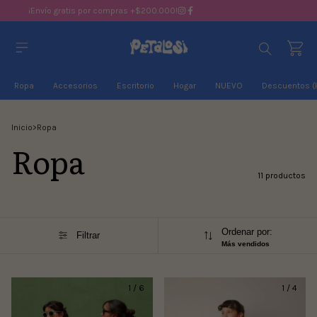
¡Envío gratis por compras +$200.000!
Ropa
Accesorios
Escritorio
Hogar
NUEVO
Descuentos (
Inicio
>
Ropa
Ropa
11 productos
Ordenar por:
Filtrar
Más vendidos
1
/
6
1
/
4