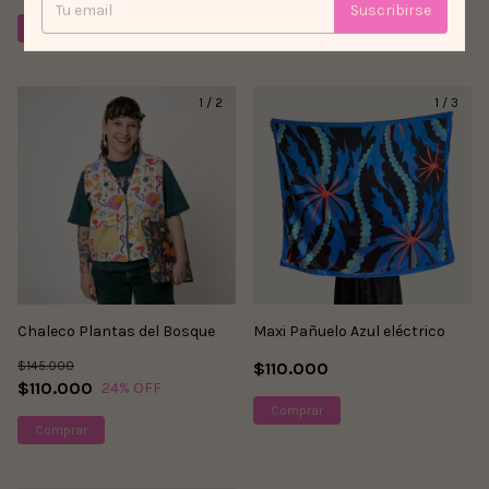
Suscribirse
Comprar
Comprar
1
/
2
1
/
3
Chaleco Plantas del Bosque
Maxi Pañuelo Azul eléctrico
$145.000
$110.000
$110.000
24
% OFF
Comprar