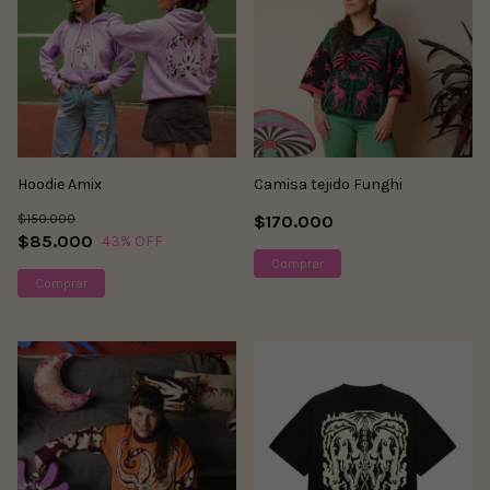
Hoodie Amix
Camisa tejido Funghi
$150.000
$170.000
$85.000
43
% OFF
Comprar
Comprar
1
/
3