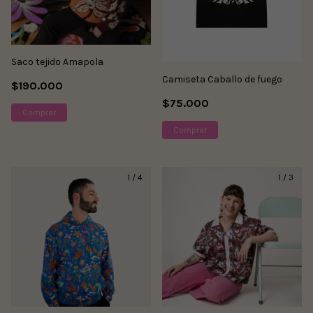
Saco tejido Amapola
Camiseta Caballo de fuego
$190.000
$75.000
Comprar
Comprar
1
/
4
1
/
3