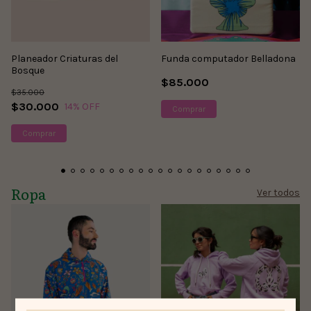
Ver más
Planeador Criaturas del
Funda computador Belladona
Bosque
$85.000
$35.000
$30.000
14
% OFF
Comprar
Ropa
Ver todos