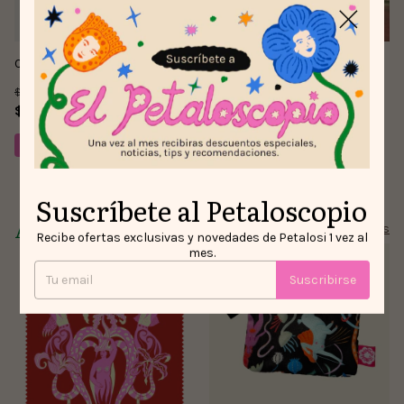
Chaqueta Líbrame del Mal
Hoodie Amix
$195.000
$150.000
$170.000
$85.000
13
% OFF
43
% OFF
Comprar
Comprar
Suscríbete al Petaloscopio
Accesorios
Ver todos
Recibe ofertas exclusivas y novedades de Petalosi 1 vez al
mes.
Suscribirse