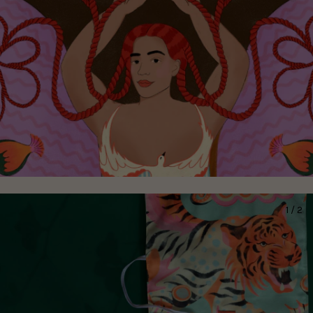
1
/
2