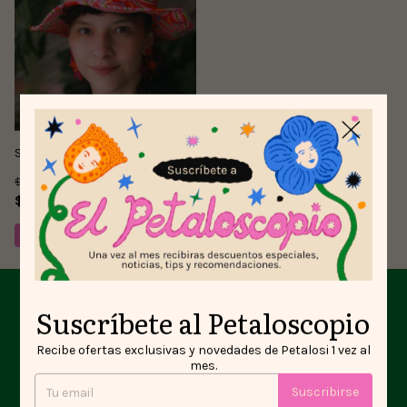
Sombrero Trampolín
$85.000
$60.000
29
% OFF
Suscríbete al Petaloscopio
Suscríbete al Petaloscopio, el newsletter de Petalosi
Recibe ofertas exclusivas y novedades de Petalosi 1 vez al
mes.
Recibe ofertas exclusivas y novedades directamente en tu
email.
Suscribirse