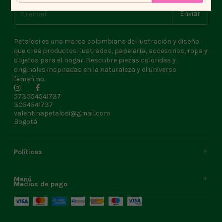
Petalosi es una marca colombiana de ilustración y diseño
que crea productos ilustrados, papelería, accesorios, ropa y
objetos para el hogar. Descubre piezas coloridas y
originales inspiradas en la naturaleza y el universo
femenino.
573054541737
3054541737
valentinapetalosi@gmail.com
Bogotá
Políticas
Menú
Medios de pago