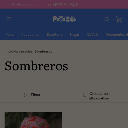
¡Envío gratis por compras +$200.000!
Ropa
Accesorios
Escritorio
Hogar
NUEVO
Descuentos (
Inicio
>
Accesorios
>
Sombreros
Sombreros
Ordenar por:
Filtrar
Más vendidos
1
/
3