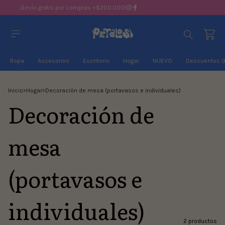
¡Envío gratis por compras +$200.000!
Ropa
Accesorios
Escritorio
Hogar
NUEVO
Descuentos (
Inicio
>
Hogar
>
Decoración de mesa (portavasos e individuales)
Decoración de
mesa
(portavasos e
individuales)
2 productos