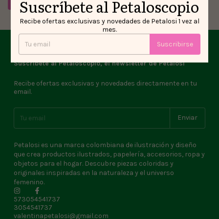
Suscríbete al Petaloscopio
Recibe ofertas exclusivas y novedades de Petalosi 1 vez al
mes.
Suscribirse
Suscríbete al Petaloscopio, el newsletter de Petalosi
Recibe ofertas exclusivas y novedades directamente en tu
email.
Petalosi es una marca colombiana de ilustración y diseño
que crea productos ilustrados, papelería, accesorios, ropa y
objetos para el hogar. Descubre piezas coloridas y
originales inspiradas en la naturaleza y el universo
femenino.
573054541737
3054541737
valentinapetalosi@gmail.com