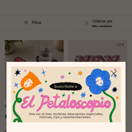
Ordenar por:
Filtrar
Más vendidos
1
/
2
Portavasos Selvática x 4
Set Individuales x 4 Criaturas
del Bosque
$150.000
$65.000
¡Última unidad!
¡Solo quedan
3
en stock!