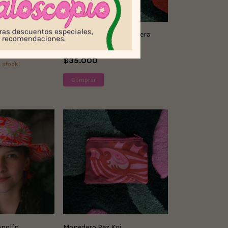
Cartuchera/Cosmetiquera
Anturio
$35.000
 stock!
polín
Monedero Pez Koi