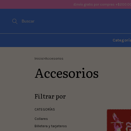
¡Envío gratis por compras +$200.0
Buscar
Categorí
Inicio
>
Accesorios
Accesorios
Filtrar por
CATEGORÍAS
Collares
Billetera y tarjeteros