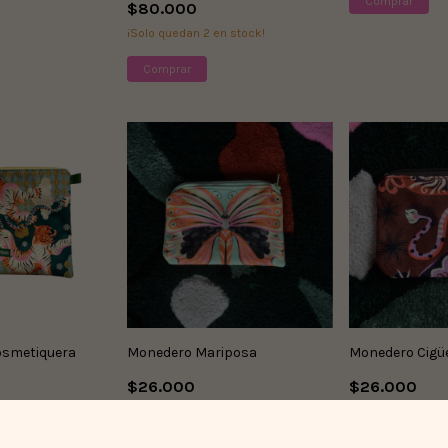
$80.000
¡Solo quedan
2
en stock!
osmetiquera
Monedero Mariposa
Monedero Cigü
$26.000
$26.000