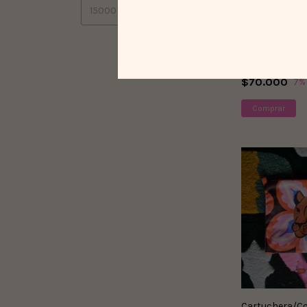
Tote Bag Tran
$75.000
$70.000
7
%
Cartuchera/C