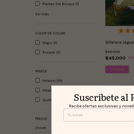
Plantas Del Bosque (1)
Ver más
COLOR DE COLLAR
Billetera Jagua
Negro (2)
$65.000
Rosado (2)
$45.000
31
MARCA
Petalosi (19)
Petalosi X Gallardía (1)
Suscríbete al 
Quilling Monkey X Petalosi (3)
Recibe ofertas exclusivas y noveda
PRECIO
Desde
Hasta