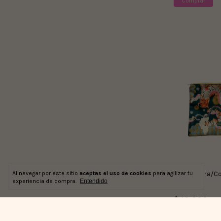
Al navegar por este sitio
aceptas el uso de cookies
para agilizar tu
Cartuchera/C
experiencia de compra.
Entendido
Tigres
$40.000