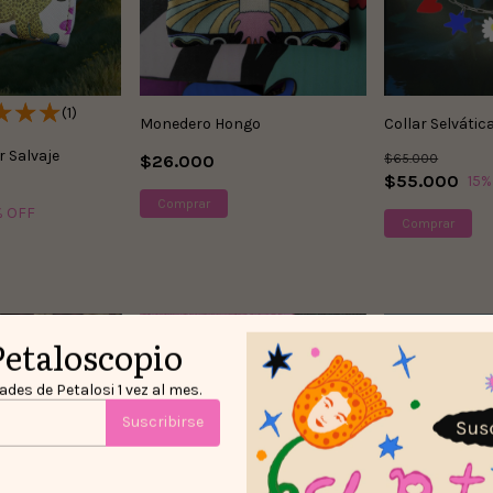
(1)
Monedero Hongo
Collar Selvátic
r Salvaje
$26.000
$65.000
$55.000
15
%
% OFF
Petaloscopio
des de Petalosi 1 vez al mes.
Suscribirse