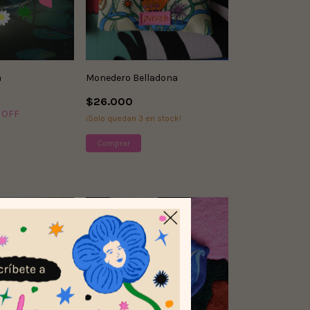
a
Monedero Belladona
$26.000
 OFF
¡Solo quedan
3
en stock!