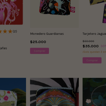
(2)
Monedero Guardianas
Tarjetero Jagua
$25.000
$50.000
$35.000
30
gafas
¡Solo quedan
3
en