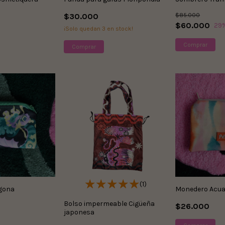
$30.000
$85.000
$60.000
29
¡Solo quedan
3
en stock!
(1)
gona
Monedero Acua
Bolso impermeable Cigüeña
$26.000
japonesa