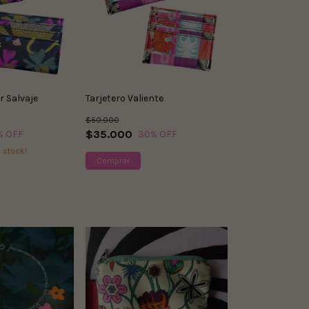
r Salvaje
Tarjetero Valiente
$50.000
$35.000
% OFF
30
% OFF
 stock!