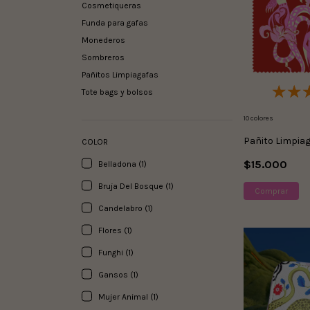
Cosmetiqueras
Funda para gafas
Monederos
Sombreros
Pañitos Limpiagafas
Tote bags y bolsos
10 colores
Pañito Limpia
COLOR
$15.000
Belladona (1)
Bruja Del Bosque (1)
Comprar
Candelabro (1)
Flores (1)
Funghi (1)
Gansos (1)
Mujer Animal (1)