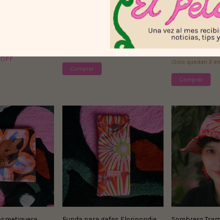
sformación
Monedero Floripondia
Collar anturio
$26.000
$100.000
 OFF
¡Solo quedan
2
en
Comprar
osmetiquera
Funda para gafas Floripondia
Sombrero Tram