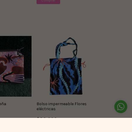
Comprar
eña
Bolso impermeable Flores
eléctricas
$80.000