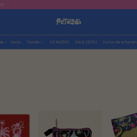
00!
as
Inicio
Tienda
LO NUEVO
SALE (50%)
Curso de empren