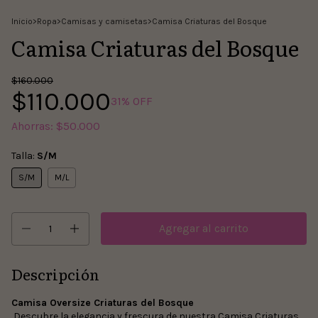
Inicio
>
Ropa
>
Camisas y camisetas
>
Camisa Criaturas del Bosque
Camisa Criaturas del Bosque
$160.000
$110.000
31
% OFF
Ahorras:
$50.000
Talla:
S/M
S/M
M/L
Descripción
Camisa Oversize
Criaturas del Bosque
Descubre la elegancia y frescura de nuestra Camisa Criaturas