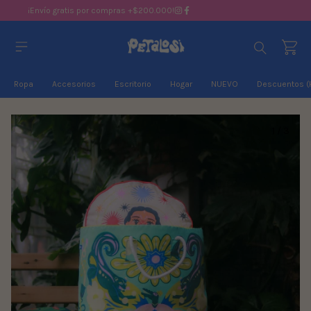
¡Envío gratis por compras +$200.000!
Ropa
Accesorios
Escritorio
Hogar
NUEVO
Descuentos (
1
/
3