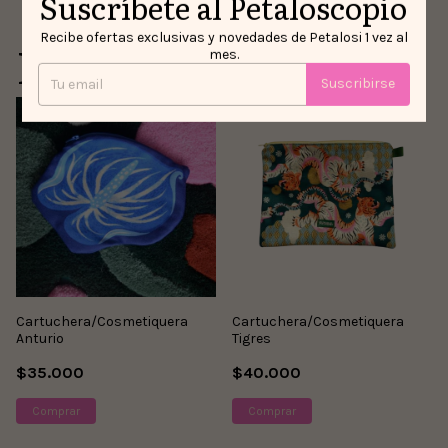
Suscríbete al Petaloscopio
Recibe ofertas exclusivas y novedades de Petalosi 1 vez al
Productos similares
mes.
Suscribirse
Cartuchera/Cosmetiquera
Cartuchera/Cosmetiquera
Anturio
Tigres
$35.000
$40.000