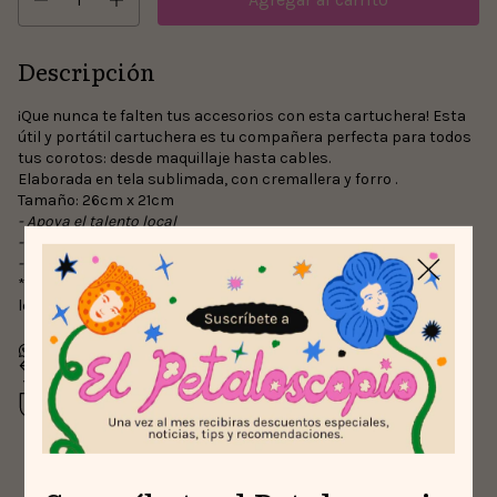
Descripción
¡Que nunca te falten tus accesorios con esta cartuchera! Esta
útil y portátil cartuchera es tu compañera perfecta para todos
tus corotos: desde maquillaje hasta cables.
Elaborada en tela sublimada, con cremallera y forro .
Tamaño: 26cm x 21cm
- Apoya el talento local
- Envíos fácil y rápido
- Pago seguro con MercagoPago
***Somos desperdicio 0. Así que el estampado puede variar
levemente por el corte optimizado de la tela.
Devoluciones gratis
Hasta 30 días después de tu compra
Compra segura
Tus datos protegidos