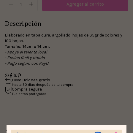
Descripción
Elaborado en tapa dura, argollado,
hojas de 35gr de colores y
100 hojas.
Tamaño: 14cm x 14 cm.
- Apoya el talento local
- Envíos fácil y rápido
- Pago seguro con PayU
Devoluciones gratis
Hasta 30 días después de tu compra
Compra segura
Tus datos protegidos