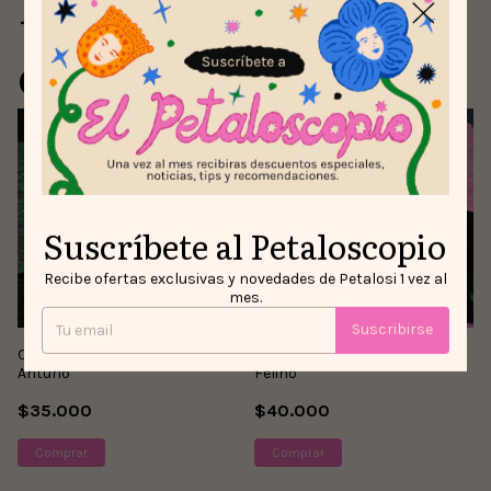
Para comprar con
este producto
Suscríbete al Petaloscopio
Recibe ofertas exclusivas y novedades de Petalosi 1 vez al
mes.
Suscribirse
Cartuchera/Cosmetiquera
Cartuchera/Cosmetiquera
Anturio
Felino
$35.000
$40.000