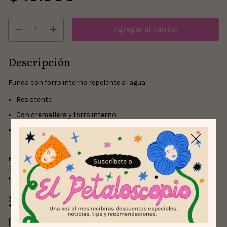
Descripción
Funda con forro interno repelente al agua.
Resistente
Con cremallera y forro interno
Tela sublimada y estampada por ambos lados para un toque
único
Medida: 26cm x 21cm.
¡Ideal para llevar a todas partes! Apoya lo local, con envíos
rápidos y pago seguro en toda Colombia.
Devoluciones gratis
Hasta 30 días después de tu compra
Compra segura