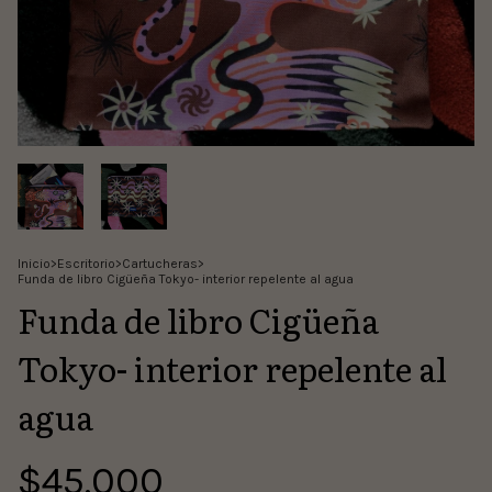
Inicio
>
Escritorio
>
Cartucheras
>
Funda de libro Cigüeña Tokyo- interior repelente al agua
Funda de libro Cigüeña
Tokyo- interior repelente al
agua
$45.000