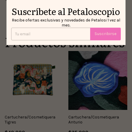
Tus datos protegidos
Suscríbete al Petaloscopio
Recibe ofertas exclusivas y novedades de Petalosi 1 vez al
mes.
Suscribirse
Productos similares
Cartuchera/Cosmetiquera
Cartuchera/Cosmetiquera
Tigres
Anturio