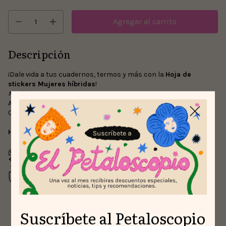
Descripción
¡Dale vida a tus cuadernos, termos y más con la
Hoja de
stickers Mujeres híbridas
!
Medida: 14cm x 20cm
Acabado: Laminado escarchado
Cada hoja trae 12 stickers.
Hecho en Colombia con amor y mucha creatividad.
Devoluciones gratis
Hasta 30 días después de tu compra
Compra segura
Tus datos protegidos
Suscríbete al Petaloscopio