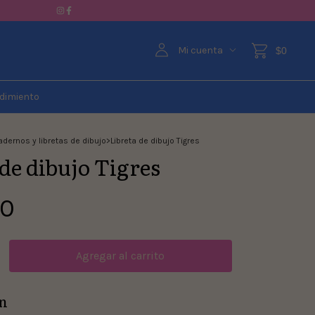
Mi cuenta
$0
dimiento
dernos y libretas de dibujo
>
Libreta de dibujo Tigres
 de dibujo Tigres
00
n