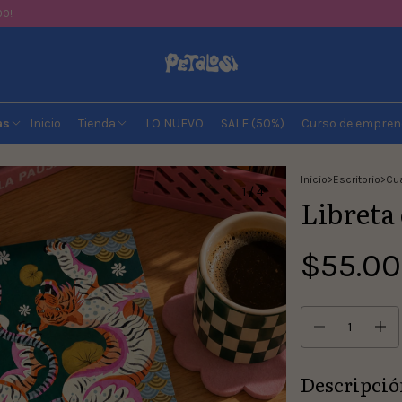
00!
as
Inicio
Tienda
LO NUEVO
SALE (50%)
Curso de empren
Inicio
>
Escritorio
>
Cua
1
/
4
Libreta
$55.0
Descripció