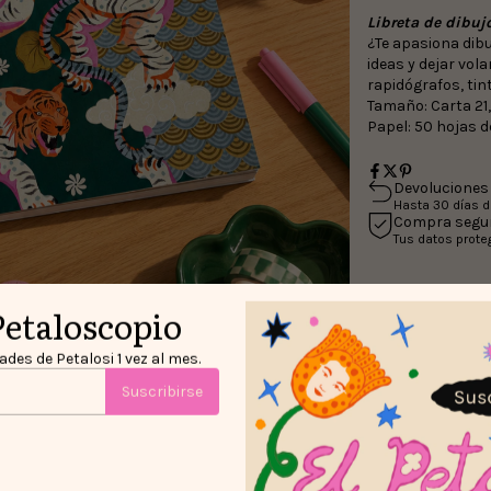
Libreta de dibuj
¿Te apasiona dibu
ideas y dejar vola
rapidógrafos, tin
Tamaño: Carta 21
Papel: 50 hojas d
Devoluciones 
Hasta 30 días 
Compra segu
Tus datos prote
Petaloscopio
des de Petalosi 1 vez al mes.
Suscribirse
ares