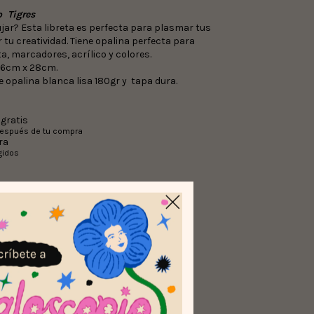
o Tigres
jar? Esta libreta es perfecta para plasmar tus
r tu creatividad. Tiene opalina perfecta para
ta, marcadores, acrílico y colores.
,6cm x 28cm.
e opalina blanca lisa 180gr y tapa dura.
gratis
después de tu compra
ra
gidos