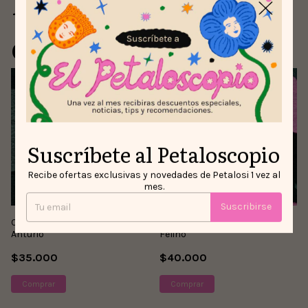
Para comprar con
este producto
Suscríbete al Petaloscopio
Recibe ofertas exclusivas y novedades de Petalosi 1 vez al
mes.
Suscribirse
Cartuchera/Cosmetiquera
Cartuchera/Cosmetiquera
Anturio
Felino
$35.000
$40.000