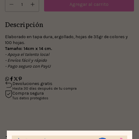
Descripción
Elaborado en tapa dura, argollado,
hojas de 35gr de colores y
100 hojas.
Tamaño: 14cm x 14 cm.
- Apoya el talento local
- Envíos fácil y rápido
- Pago seguro con PayU
Devoluciones gratis
Hasta 30 días después de tu compra
Compra segura
Tus datos protegidos