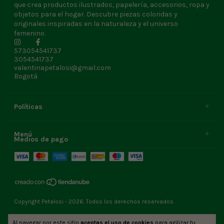
que crea productos ilustrados, papelería, accesorios, ropa y
objetos para el hogar. Descubre piezas coloridas y
originales inspiradas en la naturaleza y el universo
femenino.
573054541737
3054541737
valentinapetalosi@gmail.com
Bogotá
Políticas
Menú
Medios de pago
Copyright Petalosi - 2026. Todos los derechos reservados.
Al navegar por este sitio
aceptas el uso de cookies
para agilizar tu