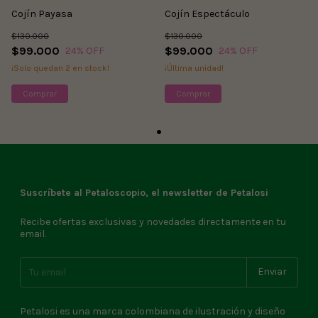
Cojín Payasa
Cojín Espectáculo
$130.000
$130.000
$99.000
$99.000
24
% OFF
24
% OFF
¡Solo quedan
2
en stock!
¡Última unidad!
Comprar
Comprar
Suscríbete al Petaloscopio, el newsletter de Petalosi
Recibe ofertas exclusivas y novedades directamente en tu
email.
Petalosi es una marca colombiana de ilustración y diseño