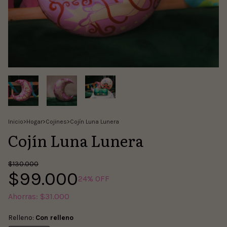
Inicio
>
Hogar
>
Cojines
>
Cojín Luna Lunera
Cojín Luna Lunera
$130.000
$99.000
24
% OFF
Ahorras:
$31.000
Relleno:
Con relleno