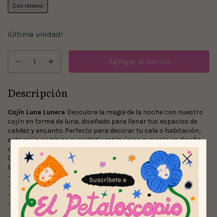
Con relleno
¡Última unidad!
Descripción
Cojín Luna Lunera
Descubre la magia de la noche con nuestro
cojín en forma de luna, diseñado para llenar tus espacios de
calidez y encanto. Perfecto para decorar tu sala o habitación,
este cojín combina suavidad y estilo único que solo un diseño
colombiano puede ofrecer.
Cuenta con cremallera y funda removible para que puedas
lavarla sin drama.
-Diseño exclusivo colombiano
-Material suave y duradero
-Perfecto para regalar o decorar
-Envíos rápidos y seguros en Colombia