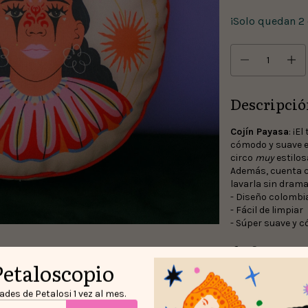
¡Solo quedan
2
Descripció
Cojín Payasa
: ¡E
cómodo y suave e
circo
muy
estilos
Además, cuenta c
lavarla sin drama
- Diseño colombi
- Fácil de limpiar
- Súper suave y
Devoluciones 
Petaloscopio
Hasta 30 días 
Compra segu
des de Petalosi 1 vez al mes.
Tus datos prote