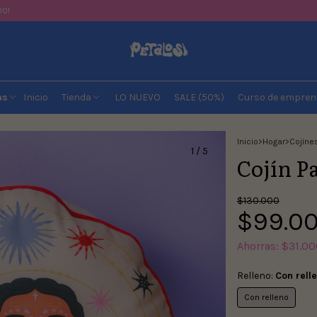
00!
as
Inicio
Tienda
LO NUEVO
SALE (50%)
Curso de empren
Inicio
>
Hogar
>
Cojine
1
/
5
Cojín P
$130.000
$99.0
Ahorras:
$31.00
Relleno:
Con rell
Con relleno