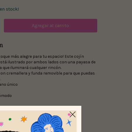
en stock!
n
l toque más alegre para tu espacio! Este cojín
stá ilustrado por ambos lados con una payasa de
a que iluminará cualquier rincón.
on cremallera y funda removible para que puedas
.
ano único
 cómodo
gratis
después de tu compra
ra
gidos