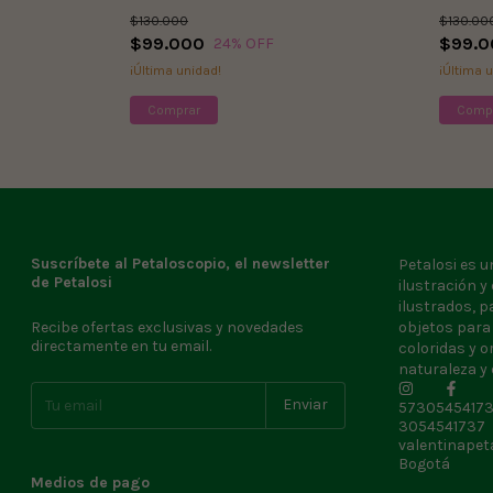
$130.000
$130.00
$99.000
$99.0
24
% OFF
¡Última unidad!
¡Última 
Comprar
Comp
Suscríbete al Petaloscopio, el newsletter
Petalosi es 
de Petalosi
ilustración y
ilustrados, p
Recibe ofertas exclusivas y novedades
objetos para
directamente en tu email.
coloridas y o
naturaleza y 
5730545417
3054541737
valentinape
Bogotá
Medios de pago