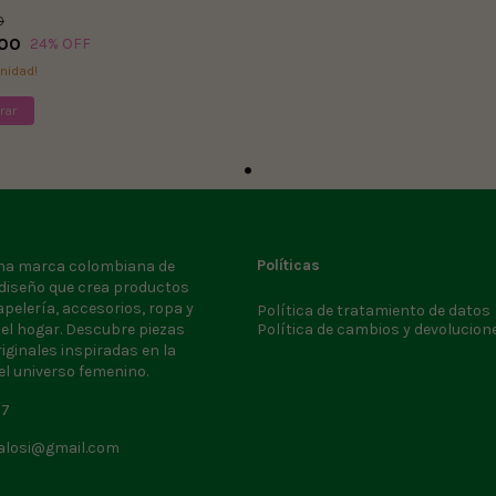
0
00
24
% OFF
unidad!
rar
Políticas
una marca colombiana de
 diseño que crea productos
apelería, accesorios, ropa y
Política de tratamiento de datos
 el hogar. Descubre piezas
Política de cambios y devolucion
riginales inspiradas en la
el universo femenino.
37
talosi@gmail.com