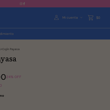
Mi cuenta
$0
dimiento
s
>
Cojín Payasa
ayasa
00
24
% OFF
0
eno