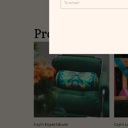
Productos simil
Cojín Espectáculo
Cojín L