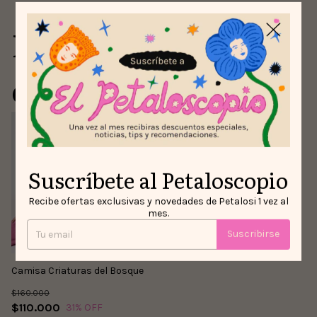
Para comprar con
este producto
Suscríbete al Petaloscopio
Recibe ofertas exclusivas y novedades de Petalosi 1 vez al
mes.
Suscribirse
Camisa Criaturas del Bosque
$160.000
$110.000
31
% OFF