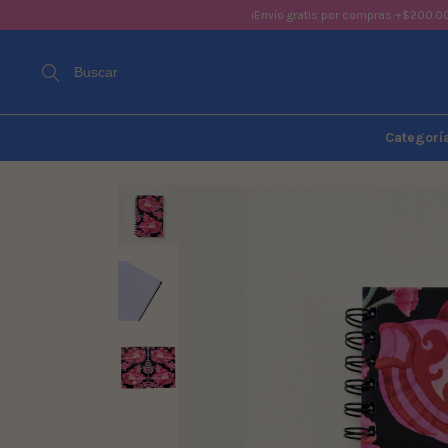
¡Envío gratis por compras +$200.0
Buscar
Categorí