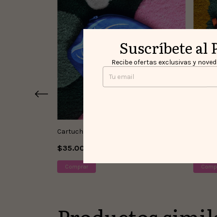
Suscríbete al 
Recibe ofertas exclusivas y noveda
Cartuchera/Cosmetiquera Anturio
Cartuc
$35.000
$40.
Productos simil