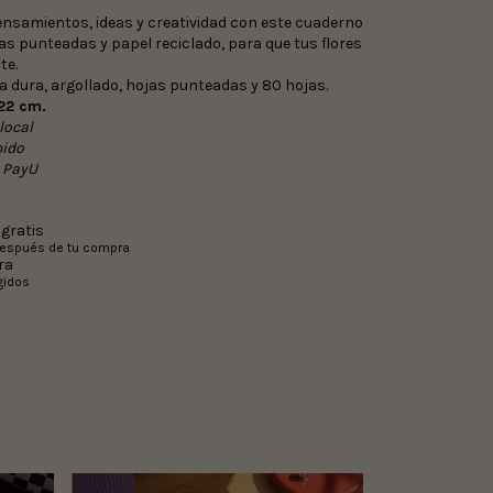
samientos, ideas y creatividad con este cuaderno
s punteadas y papel reciclado, para que tus flores
te.
a dura, argollado,
hojas punteadas y 80 hojas.
22 cm.
 local
pido
n PayU
gratis
después de tu compra
ra
gidos