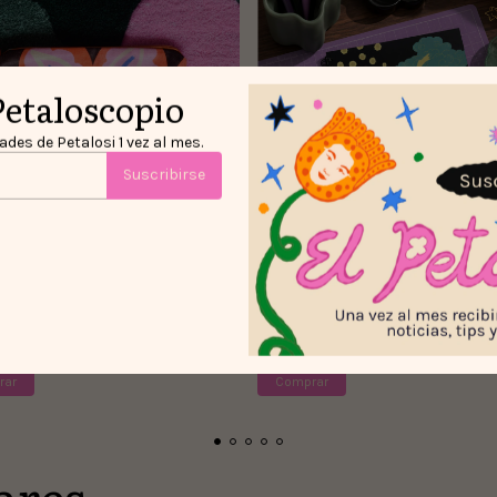
Petaloscopio
des de Petalosi 1 vez al mes.
Suscribirse
hera/Cosmetiquera Felino
Libreta de dibujo Dragona
000
$55.000
ares