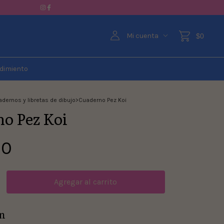
Mi cuenta
$0
dimiento
dernos y libretas de dibujo
>
Cuaderno Pez Koi
o Pez Koi
00
n