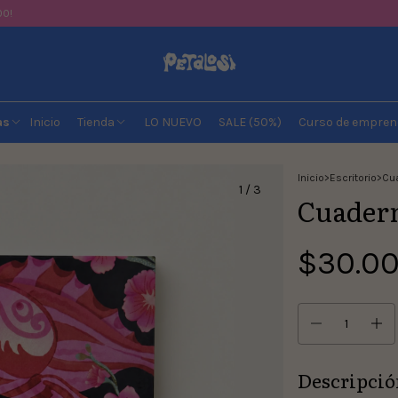
00!
as
Inicio
Tienda
LO NUEVO
SALE (50%)
Curso de empren
Inicio
>
Escritorio
>
Cua
1
/
3
Cuadern
$30.0
Descripció