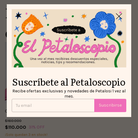
Para comprar con
este producto
Suscríbete al Petaloscopio
Recibe ofertas exclusivas y novedades de Petalosi 1 vez al
mes.
Suscribirse
Camisa Criaturas del Bosque
$160.000
$110.000
31
% OFF
¡Solo quedan
3
en stock!