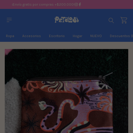
¡Envío gratis por compras +$200.000!
Ropa
Accesorios
Escritorio
Hogar
NUEVO
Descuentos (
1
/
2