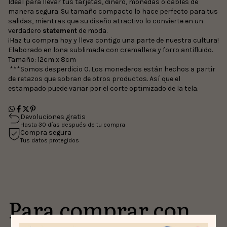
Ideal para llevar tus tarjetas, dinero, monedas o cables de
manera segura. Su tamaño compacto lo hace perfecto para tus
salidas, mientras que su diseño atractivo lo convierte en un
verdadero
statement
de moda.
¡Haz tu compra hoy y lleva contigo una parte de nuestra cultura!
Elaborado en lona sublimada con cremallera y forro antifluido.
Tamaño: 12cm x 8cm
***Somos desperdicio 0. Los monederos están hechos a partir
de retazos que sobran de otros productos. Así que el
estampado puede variar por el corte optimizado de la tela.
Devoluciones gratis
Hasta 30 días después de tu compra
Compra segura
Tus datos protegidos
Para comprar con