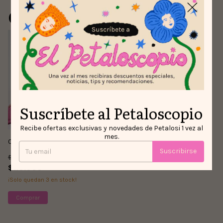
este producto
Suscríbete al Petaloscopio
Recibe ofertas exclusivas y novedades de Petalosi 1 vez al
mes.
Camisa Criaturas del Bosque
Suscribirse
$160.000
$110.000
31
% OFF
¡Solo quedan
3
en stock!
Comprar