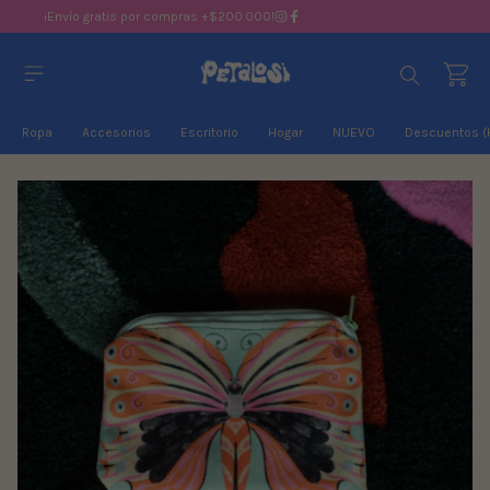
¡Envío gratis por compras +$200.000!
Ropa
Accesorios
Escritorio
Hogar
NUEVO
Descuentos (