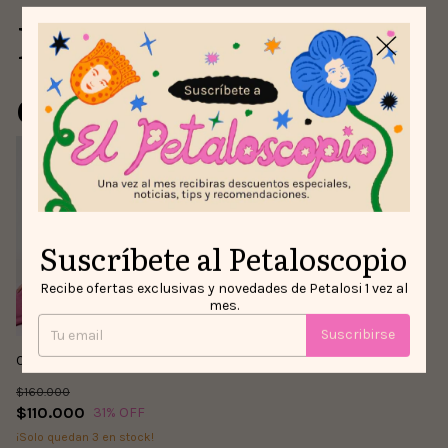
Para comprar con
este producto
Suscríbete al Petaloscopio
Recibe ofertas exclusivas y novedades de Petalosi 1 vez al
mes.
Suscribirse
Camisa Criaturas del Bosque
$160.000
$110.000
31
% OFF
¡Solo quedan
3
en stock!