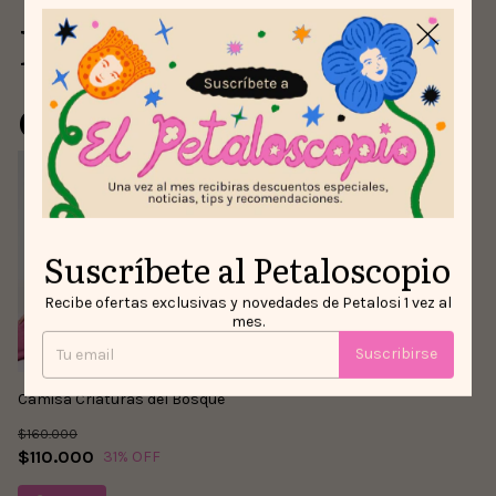
Para comprar con
este producto
Suscríbete al Petaloscopio
Recibe ofertas exclusivas y novedades de Petalosi 1 vez al
mes.
Suscribirse
Camisa Criaturas del Bosque
$160.000
$110.000
31
% OFF