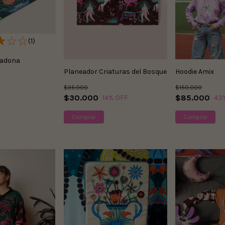
(1)
ladona
Planeador Criaturas del Bosque
Hoodie Amix
$35.000
$150.000
$30.000
$85.000
14
% OFF
43
Comprar