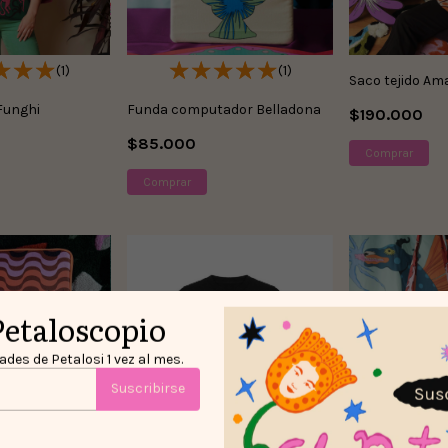
(1)
(1)
Saco tejido Am
Funghi
Funda computador Belladona
$190.000
$85.000
Comprar
Comprar
Petaloscopio
des de Petalosi 1 vez al mes.
Suscribirse