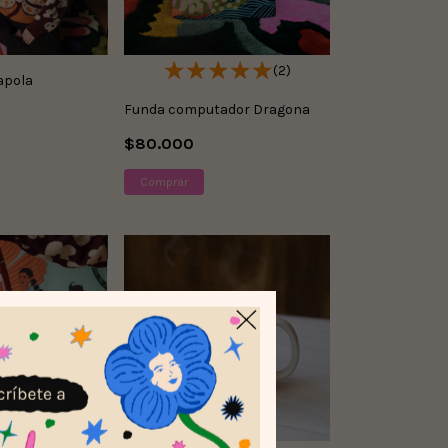
(2)
apola
Funda computador Dragona
$80.000
Comprar