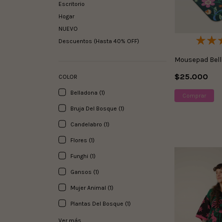
Escritorio
Hogar
NUEVO
Descuentos (Hasta 40% OFF)
Mousepad Bel
$25.000
COLOR
Belladona (1)
Bruja Del Bosque (1)
Candelabro (1)
Flores (1)
Funghi (1)
Gansos (1)
Mujer Animal (1)
Plantas Del Bosque (1)
Ver más