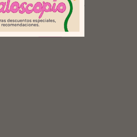
sformación
Pocillo Hada del Bosque
$30.000
$25.000
 OFF
17
% OFF