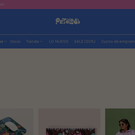
00!
as
Inicio
Tienda
LO NUEVO
SALE (50%)
Curso de empren