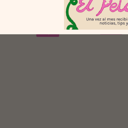
(1)
Tote Bag Tran
Camiseta Caballo de fuego
ador Cigüeña
$75.000
$70.000
7
%
$75.000
Comprar