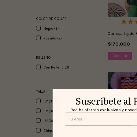
COLOR DE COLLAR
Negro (2)
Camisa tejido 
Rosado (2)
$170.000
Comprar
RELLENO
Con Relleno (3)
TALLA
Suscríbete al 
13" (35cm X 25cm) (2)
Recibe ofertas exclusivas y noveda
13" (36cm X 25cm) (1)
15" (39cm X 30cm) (3)
Chiquita (1)