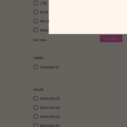
L (3)
M (2)
Funda comput
Tokyo
M/l (4)
$80.000
Mediana (1)
Comprar
Ver más
TARIFA
Estándar (1)
VALOR
$100.000 (1)
$120.000 (1)
$150.000 (1)
$170.000 (1)