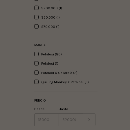
$200.000 (1)
$50.000 (1)
$70.000 (1)
MARCA
Petalosi (80)
Petalosi (1)
Petalosi X Gallardía (2)
Quilling Monkey X Petalosi (3)
PRECIO
Desde
Hasta